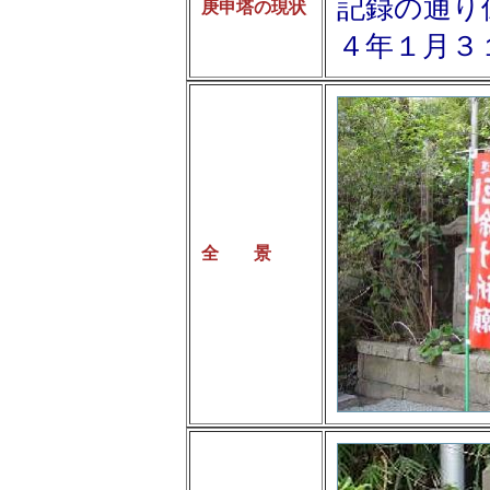
記録の通り
庚申塔の現状
４年１月３
全 景