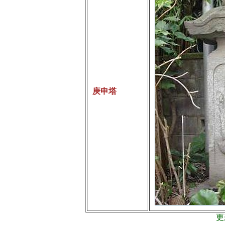
庚申塔
更