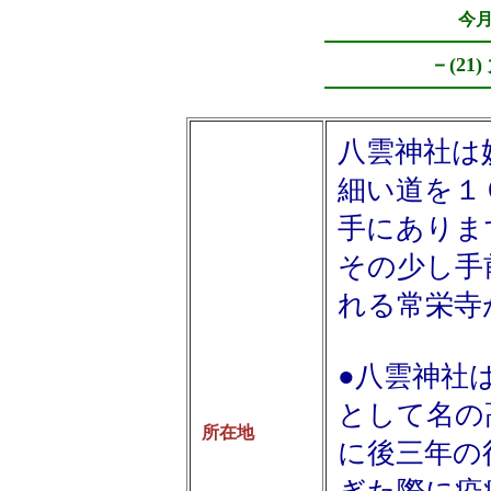
今
－(21
八雲神社は
細い道を１
手にありま
その少し手
れる常栄寺
●八雲神社
として名の
所在地
に後三年の