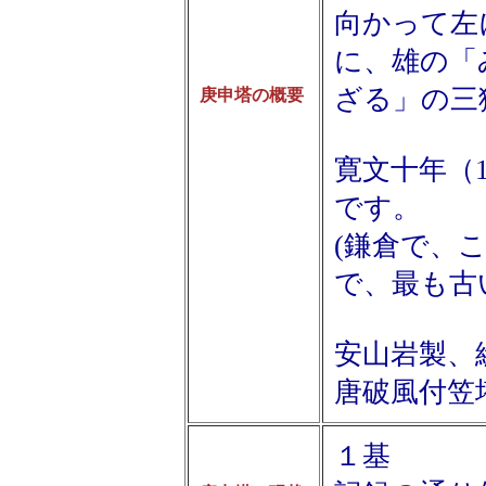
向かって左
に、雄の「
ざる」の三
庚申塔の概要
寛文十年（
です。
(鎌倉で、
で、最も古
安山岩製、総
唐破風付笠
１基