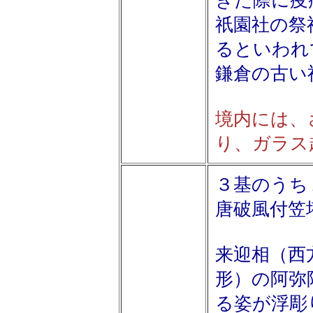
ぎた際に疫
祇園社の祭
るといわれ
鎌倉の古い
境内には、
り、ガラス
３基のうち
唐破風付笠
来迎相（西
形）の阿弥
る姿が浮彫