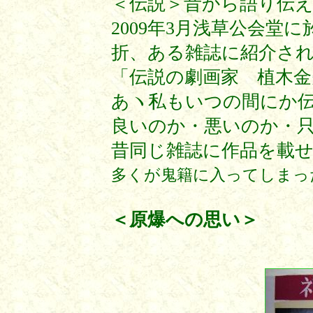
＜伝説＞昔から語り伝
2009年3月浅草公会堂
折、ある雑誌に紹介さ
「伝説の劇画家 植木金
あヽ私もいつの間にか
良いのか・悪いのか・
昔同じ雑誌に作品を載
多くが鬼籍に入ってしまっ
＜原爆への思い＞