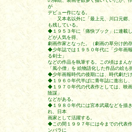
の挿絵、装画を数多く描いていたが、作
が
デビュー作になる。
又本名以外に「最上元、川口元郷、
も残している。
◆１９５３年に「痛快ブック」に連載
どが人気を得、
劇画作家となった。（劇画の草分け的
◆少年誌では１９５０年代に「少年画
る剣士」
などの作品を執筆する。この頃はまん
「風小僧」を 絵物語化した作品の絵も
◆少年画報時代の後期には、時代劇だ
◆１９６０年代半ばに青年誌に進出し
◆１９７０年代の代表作としては、映
陰謀」
などがある。
◆１９８０年代には宮本武蔵などを描
れ、日本
画家として活躍する。
◆この間１９９７年には今までの代表
ンバラに