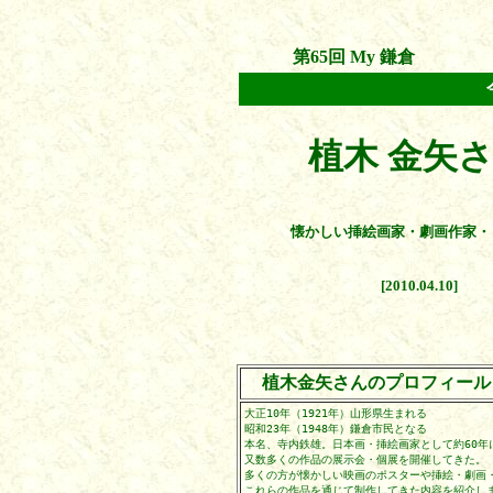
第65回 My 鎌倉
植木 金矢
懐かしい挿絵画家・劇画作家・
[2010.04.10]
植木金矢さんのプロフィール
大正10年（1921年）山形県生まれる
昭和23年（1948年）鎌倉市民となる
本名、寺内鉄雄。日本画・挿絵画家として約60年
又数多くの作品の展示会・個展を開催してきた。
多くの方が懐かしい映画のポスターや挿絵・劇画
これらの作品を通じて制作してきた内容を紹介し