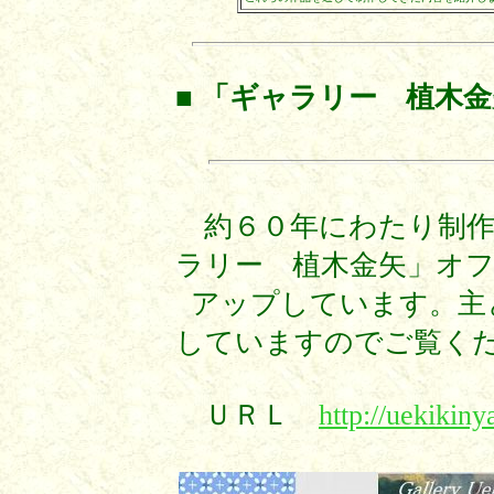
■
「ギャラリー 植木
約６０年にわたり制作
ラリー 植木金矢」オ
アップしています。主
していますのでご覧く
ＵＲＬ
http://uekikin