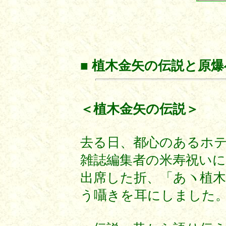
■ 植木金矢の伝説と原
＜植木金矢の伝説＞
去る日、都心のあるホ
雑誌編集者の米寿祝い
出席した折、「あヽ植
う囁きを耳にしました