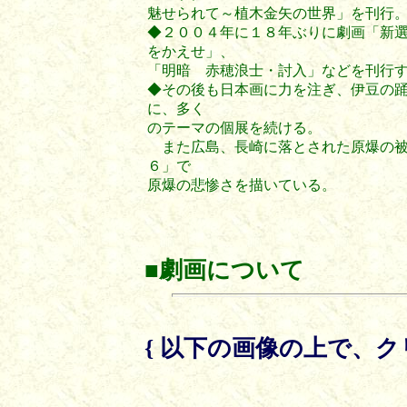
魅せられて～植木金矢の世界」を刊行
◆２００４年に１８年ぶりに劇画「新
をかえせ」、
「明暗 赤穂浪士・討入」などを刊行
◆その後も日本画に力を注ぎ、伊豆の
に、多く
のテーマの個展を続ける。
また広島、長崎に落とされた原爆の被
６」で
原爆の悲惨さを描いている。
■
劇画について
{ 以下の画像の上で、