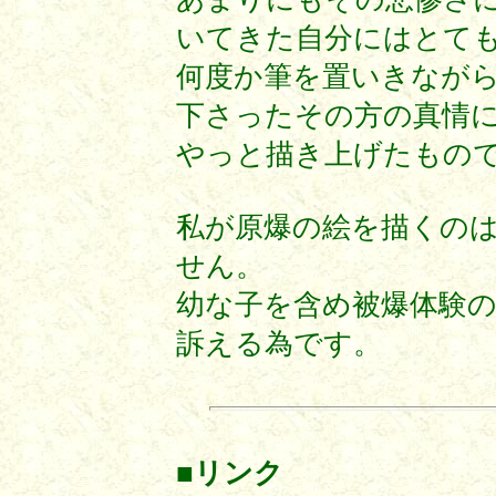
いてきた自分にはとて
何度か筆を置いきなが
下さったその方の真情
やっと描き上げたもの
私が原爆の絵を描くの
せん。
幼な子を含め被爆体験
訴える為です。
■リンク