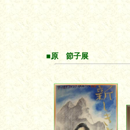
■
原 節子展