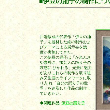
■伊豆の踊子の制作につ
川端康成の代表作「伊豆の踊
子」を題材した絵の制作およ
びテーマによる展示会を幾
度か実施してきた。
この伊豆の踊子は「かれんさ
や素朴さ、旅芸人の踊り子の
哀感に ひかれる」光景に魅力
がありこれらの制作を取り組
み又生涯のライフワークに取
り入 れ「自分の踊り子の世
界」を追及した作品の制作し
ていきたい。
◆
関連作品
伊豆の踊り子