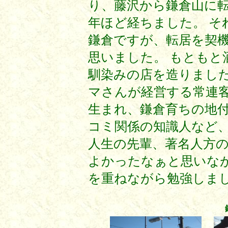
り、藤沢から鎌倉山に転
年ほど経ちました。 そ
鎌倉ですが、転居を契
思いました。 もともと
馴染みの店を造りました
マさんが経営する常連客
生まれ、鎌倉育ちの地
コミ関係の知識人など
人生の先輩、著名人方
よかったなぁと思いなが
を重ねながら勉強しま