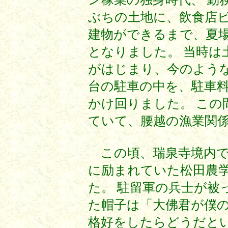
ぶちの土地に、飲食店
建物ができるまで、夏
となりました。 当時は
がはじまり、今のような
台の駐車の中を、駐車
かけ回りました。 この
ていて、腰越の漁業関
この頃、瑞泉寺境内で
に励まれていた松田農
た。 駐留軍の兵士が被
た帽子は「大佛君が僕の
格好をしたらどうだと