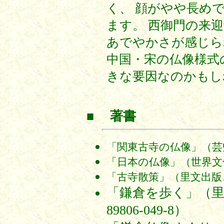
く、 顔がやや長め
ます。 西御門の来
あでやかさが感じら
中国・宋の仏像様式
きな要因なのかもし
■
著書
「関東古寺の仏像」（芸艸
「日本の仏像」（世界文化
「古寺散策」（里文出版、
「鎌倉を歩く」（里文出
89806-049-8）