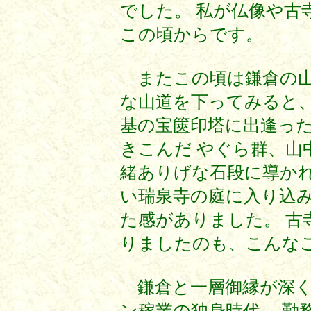
でした。 私が仏像や古
この頃からです。
またこの頃は鎌倉の山
な山道を下ってみると、
基の宝篋印塔に出逢っ
きこんだ やぐら群、山
緒ありげな石段に導かれ
い瑞泉寺の庭に入り込
た感がありました。 古
りましたのも、こんな
鎌倉と一層御縁が深く
ン稼業の独身時代、 勤