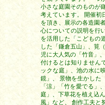
小さな庭園そのものが
考えています。 開催初
を頂き、展示の各造園
心についての説明を行い
を活用した「こどもの
した「鎌倉五山」、筧
児に大人気の「竹音」、
付けるとは知りません
ックな庭」、池の水に
鏡」、 景物を生かした
「涼」「竹を愛でる」
庭」、下草花を植え込
風」など、 創作工夫と