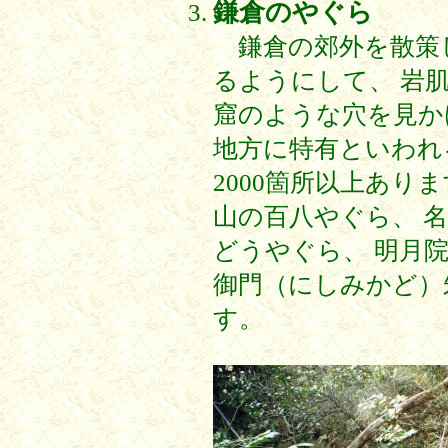
鎌倉のやぐら
鎌倉の郊外を散策
るようにして、 岩
窟のような穴を見か
地方に特有といわれ
2000箇所以上あり
山の百八やぐら、 
どうやぐら、 明月
御門（にしみかど）
す。