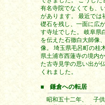
できました。 こうした
有名寺院でなくても、
があります。 最近では
礎石を残し、一面に広
す寺址でした。 岐阜県
を伝えた石徹白大師像
像。 埼玉県毛呂町の桂
県土浦市西蓮寺の境内か
た古寺見学の思い出が
くれました。
■
鎌倉への転居
昭和五十二年、 子供