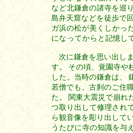
など北鎌倉の諸寺を巡り
島弁天窟などを徒歩で回
ガ浜の松が美くしかった
になってからと記憶し
次に鎌倉を思い出しま
す。 その頃、覚園寺や
した。当時の鎌倉は、 
若僧でも、古刹のご住
た。 関東大震災で崩れ
つ取り出して修理されて
ら観音像を彫り出してい
うたびに寺の知識を与