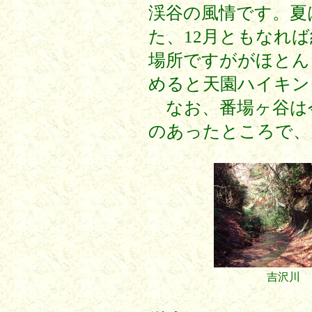
渓谷の風情です。夏
た、12月ともなれ
場所ですががほとん
めると天園ハイキン
なお、番場ヶ谷は
のあったところで、
吉沢川