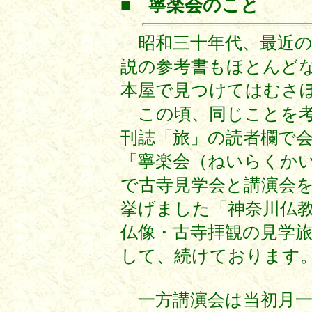
■
寧楽会のこと
昭和三十年代、最近の
説の参考書もほとんどな
本屋で見つけてはむさ
この頃、同じことを考
刊誌「旅」の読者欄で
「寧楽会（ねいらくか
で古寺見学会と講演会を
挙げました「神奈川仏
仏像・古寺拝観の見学旅
して、続けております
一方講演会は当初月一