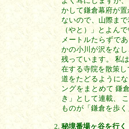
よく耳にしますが、
かして鎌倉幕府が置
ないので、山際まで
（やと）」とよんでい
メートルたらずであ
かの小川が沢をなし
残っています。 私
在する寺院を散策し
道をたどるようにな
ングをまとめて 鎌
き」として連載、 
ものが「鎌倉を歩く
秘境番場ヶ谷を行く