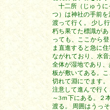
十二所（じゅうに
つ）は神社の手前を
渡って行く。 少し
朽ち果てた標識があ
っても、ここから登
ま直進すると急に住
ながれており、水音
全体が湿地であり、
板が敷いてある。こ
切れて淵にでます。
注意して進んで行く
～3ｍ下にある。２
渡る。 周囲はうっ