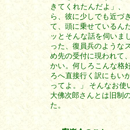
きてくれたんだよ」、 
ら、彼に少しでも近づ
て、頭に乗せているんだ
ッとそんな話を伺いまし
った、復員兵のような
め先の受付に現われて、
かい。何しろこんな格好
ろへ直接行く訳にもい
ってよ。」 そんなお使
大佛次郎さんとは旧制
た。