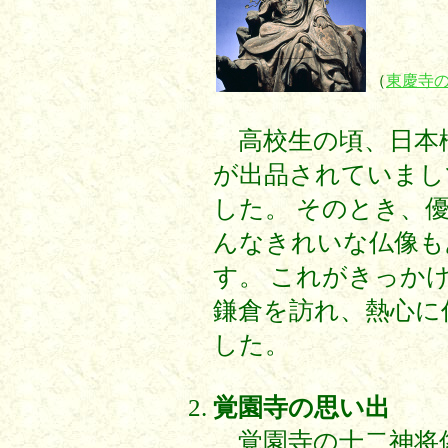
（
東慶寺
高校生の頃、日本
が出品されていまし
した。 そのとき、
んなきれいな仏像も
す。 これがきっか
鎌倉を訪れ、熱心に
した。
覚園寺の思い出
覚園寺の十二神将