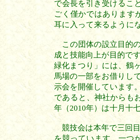
で会長を引き受けるこ
ごく僅かではありますが
耳に入って来るように
この団体の設立目的の
成と技能向上が目的で
緑化まつり」には、鶴
馬場の一部をお借りし
示会を開催しています
であると、神社からもお
年（2010年）は十月十
競技会は本年で三回目
を競っています。一つ