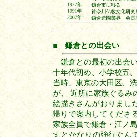
1977年
鎌倉市に移る
1991年
神奈川仏教文化研究
2007年
鎌倉造園業界 会長
■ 鎌倉との出会い
鎌倉との最初の出会い
十年代初め、小学校五
当時、東京の大田区、
が、 近所に家族ぐるみ
絵描きさんがおりました
帰りで案内してくださる
家族全員で鎌倉・江ノ島
すとかなりの強行ぐん