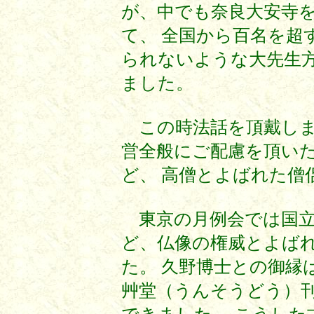
が、中でも奈良大安寺
て、 全国から百名を超
られないような大先生
ました。
この時法話を頂戴しま
営全般にご配慮を頂い
ど、 高僧とよばれた僧
東京の月例会では国立
ど、仏像の権威とよば
た。 久野博士との御縁
艸堂（うんそうどう）