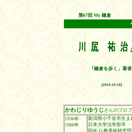
第67回 My 鎌倉
｢鎌倉を歩く」著者
[2010.10.18]
かわじりゆうじ
さんのプロ
新潟県小千谷市生ま
1936年
日本大学法学部卒
1960年
同年 仏教美術研究