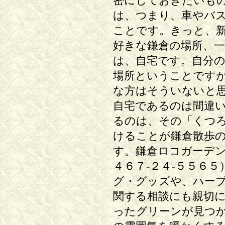
密にしておきたいも
は、つまり、車やバ
ことです。きっと、
好きな鎌倉の場所、
は、自宅です。自分
場所ということです
な方はそういないと
自宅であるのは間違
るのは、その「くつ
けることが鎌倉散歩
す。鎌倉ロコガーデン
４６７-２４-５５６
グ・グッズや、ハー
関する相談にも親切
ったグリーンが見つ