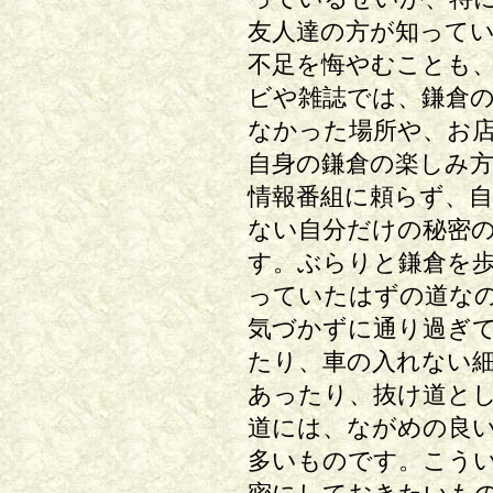
友人達の方が知って
不足を悔やむことも
ビや雑誌では、鎌倉
なかった場所や、お
自身の鎌倉の楽しみ
情報番組に頼らず、
ない自分だけの秘密
す。ぶらりと鎌倉を
っていたはずの道な
気づかずに通り過ぎ
たり、車の入れない
あったり、抜け道と
道には、ながめの良
多いものです。こう