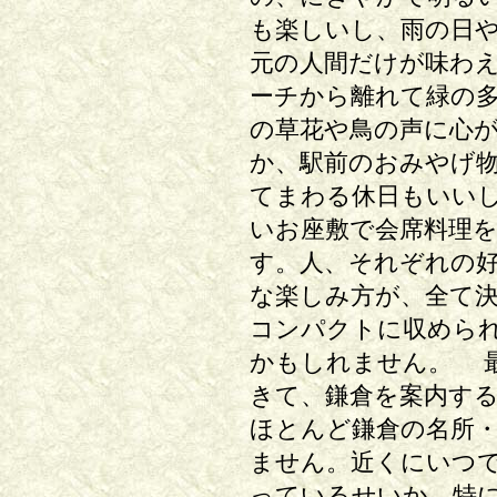
も楽しいし、雨の日
元の人間だけが味わ
ーチから離れて緑の
の草花や鳥の声に心
か、駅前のおみやげ
てまわる休日もいい
いお座敷で会席料理
す。人、それぞれの
な楽しみ方が、全て
コンパクトに収めら
かもしれません。 
きて、鎌倉を案内す
ほとんど鎌倉の名所
ません。近くにいつ
っているせいか、特