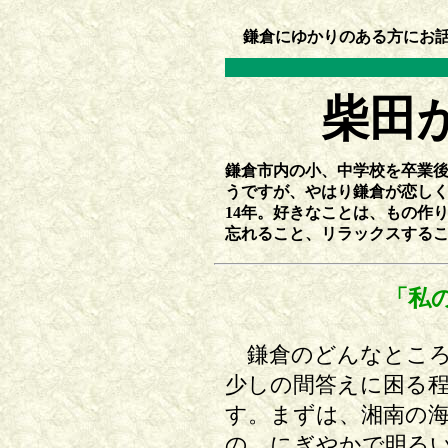
鎌倉にゆかりのある方にお話を
柴田
鎌倉市内の小、中学校を卒業
うですが、やはり鎌倉が恋し
14年。好きなことは、もの作
忘れること、リラックスする
「私
鎌倉のどんなところ
少しの間答えに困る
す。まずは、湘南の海
の、にぎやかで明る