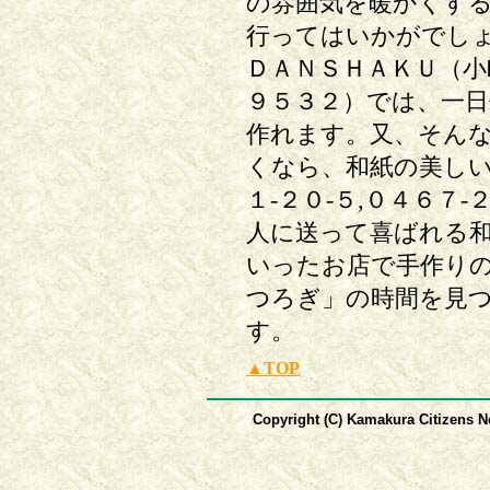
の雰囲気を暖かくす
行ってはいかがでし
ＤＡＮＳＨＡＫＵ（小町
９５３２）では、一
作れます。又、そん
くなら、和紙の美し
１-２０-５,０４６７
人に送って喜ばれる
いったお店で手作り
つろぎ」の時間を見
す。
▲TOP
Copyright (C) Kamakura Citizens Ne