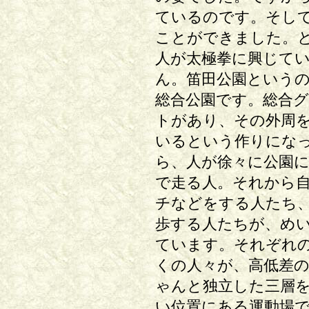
ているのです。そし
ことができました。
人が太極拳に興じて
ん。笛田公園という
総合公園です。総合
トがあり、その外周
いるという作りにな
ら、人が徐々に公園
で走る人。それから
チなどをする人たち
歩する人たちが、め
ています。それぞれ
くの人々が、高低差
ゃんと独立した三層
い位置にある運動場