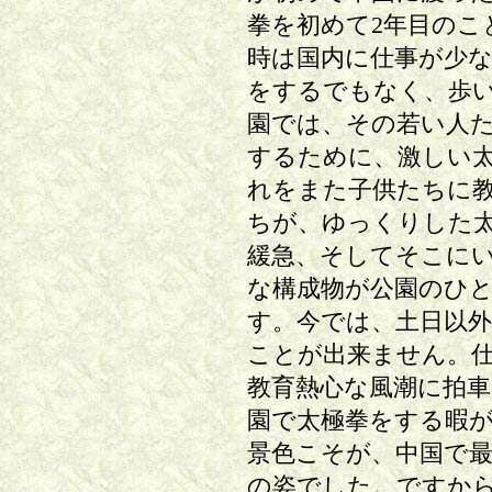
拳を初めて2年目のこ
時は国内に仕事が少
をするでもなく、歩
園では、その若い人
するために、激しい
れをまた子供たちに
ちが、ゆっくりした
緩急、そしてそこに
な構成物が公園のひ
す。今では、土日以
ことが出来ません。
教育熱心な風潮に拍
園で太極拳をする暇
景色こそが、中国で
の姿でした。ですか