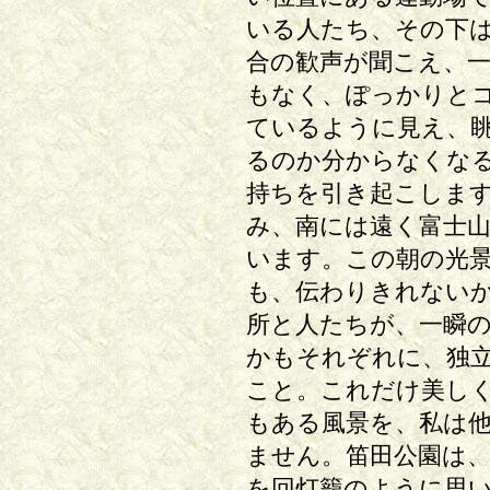
いる人たち、その下
合の歓声が聞こえ、
もなく、ぽっかりと
ているように見え、
るのか分からなくな
持ちを引き起こしま
み、南には遠く富士
います。この朝の光
も、伝わりきれない
所と人たちが、一瞬
かもそれぞれに、独
こと。これだけ美し
もある風景を、私は
ません。笛田公園は
を回灯籠のように思