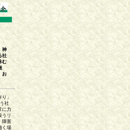
。神
る社
詠む
魅
、お
作り」
う社
常に力
扱うリ
、障害
働く場