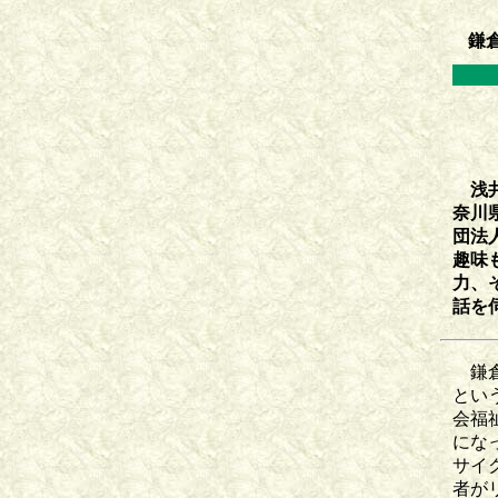
鎌
浅井
奈川
団法
趣味
力、
話を
鎌倉
とい
会福
にな
サイ
者が