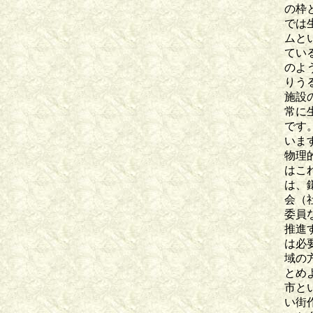
の枠
では
ムと
てい
のよ
りう
施設
常に
です
いま
物理
はこ
は、
会（
委員
推進
は必
域の
とめ
市と
い街