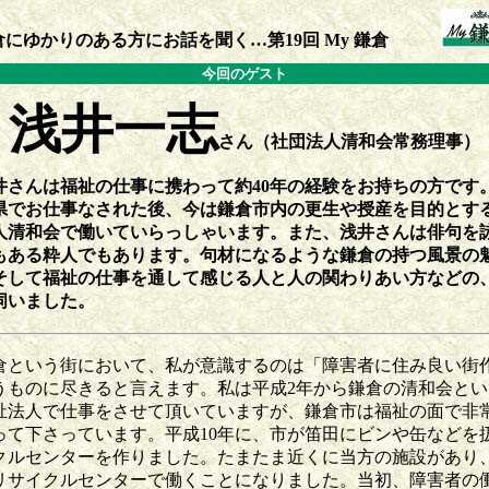
倉にゆかりのある方にお話を聞く…第19回 My 鎌倉
今回のゲスト
浅井一志
さん（社団法人清和会常務理事）
さんは福祉の仕事に携わって約40年の経験をお持ちの方です
県でお仕事なされた後、今は鎌倉市内の更生や授産を目的とす
人清和会で働いていらっしゃいます。また、浅井さんは俳句を
もある粋人でもあります。句材になるような鎌倉の持つ風景の
そして福祉の仕事を通して感じる人と人の関わりあい方などの
伺いました。
という街において、私が意識するのは「障害者に住み良い街
うものに尽きると言えます。私は平成2年から鎌倉の清和会とい
祉法人で仕事をさせて頂いていますが、鎌倉市は福祉の面で非
って下さっています。平成10年に、市が笛田にビンや缶などを
クルセンターを作りました。たまたま近くに当方の施設があり
リサイクルセンターで働くことになりました。当初、障害者の