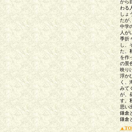
から
わる
しょ
たが
中学
人が
季折
し、
た、
を作
の景
映り
浮か
く、
みて
が、
す。
思い
鎌倉
鎌倉
▲TO