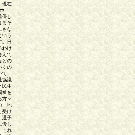
、現在
ホー
確保し
けるそ
にもな
という
す。日
るわけ
考えて
などの
いくの
いて
祉協議
と民生
福祉を
る方々
の、地
て受け
、逗子
に優し
。これ