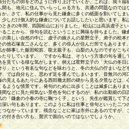
自分たちの街をどのように作り上げていくか。これは、我々福
人間も、地元に住んでいらっしゃる方も、共通の問題なのでは
うか。さて、私の仕事から見た鎌倉に多くの紙面を割いてしま
、少しだけ個人的な鎌倉についてお話ししたいと思います。私
のときの2年間、四国松山におりました。松山には高浜虚子とい
いることから、俳句を読むということに興味を持ちました。鎌
々の美しい自然の中に、虚子の娘さんの星野立子、弟子の松本
その他石塚友二さんなど、多くの俳人が住んだ所でもあります
私が師事した飯田蛇笏、龍太親子も、山梨の人なのですがこち
ったりしています。 ですから私は、そういう方達の句を通し
色を見ている様な気がします。例えば星野立子の「大仏の冬日
けり」という有名な句などを味わうと、冬の大仏の佇まいなど
び、では自分もと、思わず足を運んでしまいます。音無川の河
海の見えるあたりにある西田幾太郎の碑から見る夕景などは、
くるような情景です。発句のために出歩くことは滅多にありま
昼間などに見た何気ない景色を句にするのが、私の出勤前の日
私の「鎌倉の小春の寺に鞠つく子」という、先生が鑑賞して下
出深い句もあります。このように私は仕事と俳句といった二つ
とつながっています。残念なことに家は市外にあるのですが、
との付き合い方も、贅沢で面白いのではないでしょうか。
P