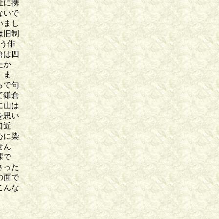
祉に携
ないで
いまし
は旧制
う俳
倉は四
たか
。ま
らで句
て鎌倉
に山は
を思い
口近
心に染
せん
課で
さった
の面で
こんな