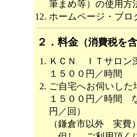
筆まめ等）の使用方
ホームページ・ブロ
２．料金
（消費税を
ＫＣＮ ＩＴサロン
１５００円／時間
ご自宅へお伺いした
１５００円／時間 な
円／回）
（鎌倉市以外 実費
但し、ご利用頂くに