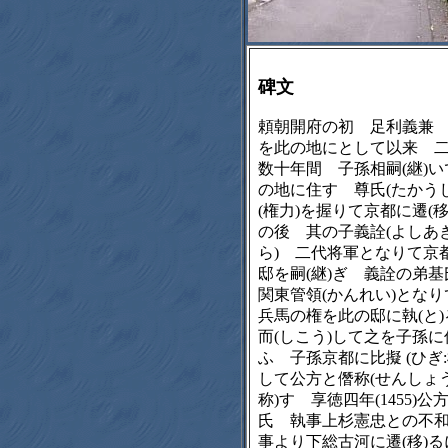
碑文
頼朝開府の初 足利義兼
を此の地にとして以来 
数十年間 子孫相嗣(継)い
の地に住す 尊氏(たかうじ
(権力)を握りて京都に遷(移
の後 其の子義詮(よしあ
ら) 二代将軍となりて京
邸を嗣(継)ぎ 義詮の弟
関東管領(かんれい)とな
兵馬の権を此の邸に執(と
而(しこう)して之を子孫に
ふ 子孫京都に比擬 (ひぎ:
して公方と僭称(せんしょう
称)す 享徳四年(1455)公
氏 執事上杉憲忠との不
事より下総古河に遷(移)る