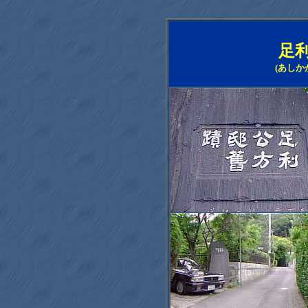
足
(あしか