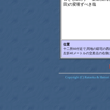
田)の変嘆ずべき哉
位置
十二所66付近で,同地の邸宅の西
左折40メートルの交差点の右側
Copyright (C) Kataoka & Hattori 