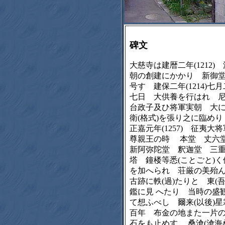
碑文
大慈寺は建暦二年(1212)
朝の創建にかかり 新御
号す 建保二年(1214)七
七日 大供養を行はれ 
台政子及ひ将軍実朝 大
衛(格式)を張り之に臨めり
正嘉元年(1257) 征夷大
尊親王の時 本堂 丈
新阿弥陀堂 釈迦堂 三
塔 鐘楼等悉(ことごと)く
を加へられ 荘厳の美殆
古跡に軼(過)たりと 東(吾
鑑に見 へたり 当時の盛
て想ふべし 爾来(以後)星
百年 布金の地また一片
石をも止めす 桑滄(滄海