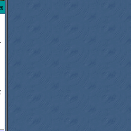
団
と
と
ら
蓮