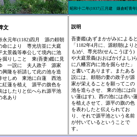
昭和十二年(1937)三月建 鎌倉町青年
説明
碑文
吾妻鑑(あずまかがみ)による
寿永元年(1182)四月 源の頼朝
「1182年4月に、源頼朝(より
の命により 専光坊並に大庭
も)が、専光坊(せんこうぼう)
平太景義等奉公して境内に池
や大庭景義(おおばかげよし)
を掘りしこと 東(吾妻)鑑に見
に八幡宮内に池を掘らせた」
ゆ 一説に 夫人政子 源家
と書いてあります。またある
の興隆を祈請して此の池を造
説には、頼朝の妻の政子が源
作せしめ 東池に白蓮 西池
家が栄えることを願ってこの
に紅蓮を植え 源平の旗色を
池を造らさせ、 東の池には白
表はしたりと伝へられ源平池
い蓮(はす)、西の池には赤い
の名あり
を植えさせて、源平の旗の色
を表わしたと伝えられてお
り、それで源平池という名前
が付いているということで
す。