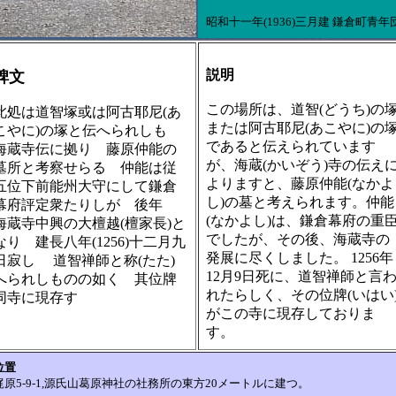
昭和十一年(1936)三月建 鎌倉町青年
説明
碑文
この場所は、道智(どうち)の
此処は道智塚或は阿古耶尼(あ
または阿古耶尼(あこやに)の
こやに)の塚と伝へられしも
であると伝えられています
海蔵寺伝に拠り 藤原仲能の
が、海蔵(かいぞう)寺の伝え
墓所と考察せらる 仲能は従
よりますと、藤原仲能(なかよ
五位下前能州大守にして鎌倉
し)の墓と考えられます。仲能
幕府評定衆たりしが 後年
(なかよし)は、鎌倉幕府の重
海蔵寺中興の大檀越(檀家長)と
でしたが、その後、海蔵寺の
なり 建長八年(1256)十二月九
発展に尽くしました。 1256年
日寂し 道智禅師と称(たた)
12月9日死に、道智禅師と言
へられしものの如く 其位牌
れたらしく、その位牌(いはい
同寺に現存す
がこの寺に現存しておりま
す。
位置
梶原5-9-1,源氏山葛原神社の社務所の東方20メートルに建つ。