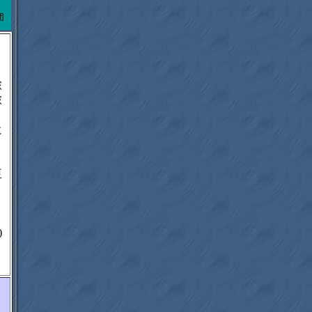
団
塚
塚
に
臣
わ
)