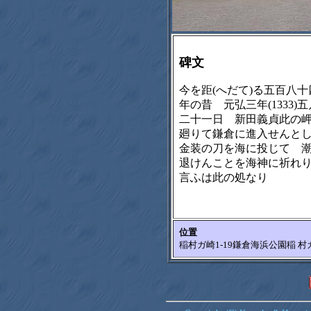
碑文
今を距(へだて)る五百八十
年の昔 元弘三年(1333)五
二十一日 新田義貞此の
廻りて鎌倉に進入せん
金装の刀を海に投じて 
退けんことを海神に祈れ
言ふは此の処なり
位置
稲村ガ崎1-19鎌倉海浜公園稲 