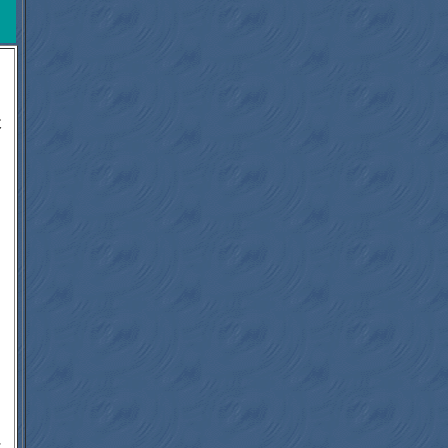
木
り
う
に