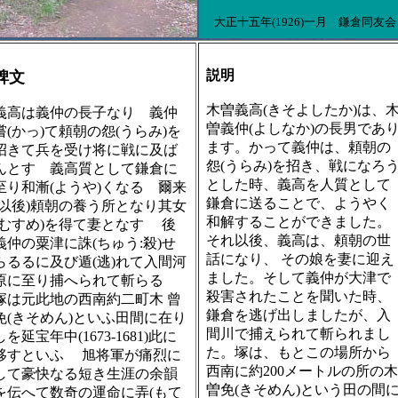
大正十五年(1926)一月 鎌倉同友会
説明
碑文
木曽義高(きそよしたか)は、
義高は義仲の長子なり 義仲
曽義仲(よしなか)の長男であ
嘗(かっ)て頼朝の怨(うらみ)を
ます。かって義仲は、頼朝の
招きて兵を受け将に戦に及ば
怨(うらみ)を招き、戦になろ
んとす 義高質として鎌倉に
とした時、義高を人質として
至り和漸(ようや)くなる 爾来
鎌倉に送ることで、ようやく
(以後)頼朝の養う所となり其女
和解することができました。
(むすめ)を得て妻となす 後
それ以後、義高は、頼朝の世
義仲の粟津に誅(ちゅう:殺)せ
話になり、 その娘を妻に迎え
らるるに及び遁(逃)れて入間河
ました。そして義仲が大津で
原に至り捕へられて斬らる
殺害されたことを聞いた時、
塚は元此地の西南約二町木 曾
鎌倉を逃げ出しましたが、入
免(きそめん)といふ田間に在り
間川で捕えられて斬られまし
しを延宝年中(1673‐1681)此に
た。塚は、もとこの場所から
移すといふ 旭将軍が痛烈に
西南に約200メートルの所の木
して豪快なる短き生涯の余韻
曽免(きそめん)という田の間
を伝へて数奇の運命に弄(もて