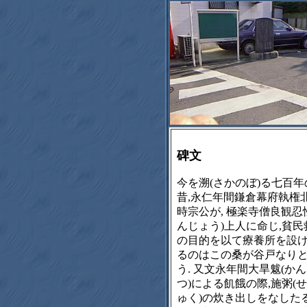
碑文
今を溯(さかのぼ)る七百年
昔,永仁年間鎌倉幕府執権
時宗公が, 極楽寺僧良観忍
んじょう)上人に命じ,貧民
の目的を以て療養所を設
るのはこの桑が谷戸なり
う. 又文永年間大旱魃(か
つ)による飢餓の際,施粥(
ゅく)の炊き出しをなした