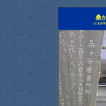
桑
(くわが