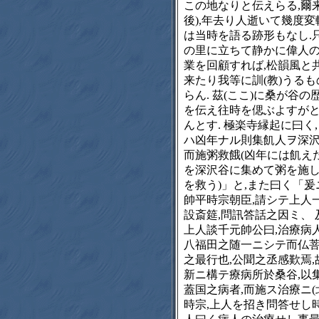
この地なりと伝えらる,爾来
後),年去り人逝いて幾度変
は当時を語る跡形もなし.
の里に立ちて静かに偉人
業を回顧すれば,松韻風と
来たり我等に訓(教)うるも
らん. 茲(ここ)に桑が谷の
を伝え往時を偲ぶよすが
んとす. 極楽寺縁起に曰く
ハ凶年ナル則集飢人ヲ深
而施粥救餓(凶年には飢え
を深沢谷に集めて粥を施
を救う)」と,また曰く「爰
帥平時宗朝臣,請シテ上人
設斎筵,問訊答話之因ミ、 
上人談千元帥公曰,治療病人
八福田之随一ニシテ而仏
之最行也,公聞之丞感歎焉,
新ニ構テ療病所於桑谷,以
蓋国之病者,而施ス治療ニ(
時宗,上人を招き問答せし時