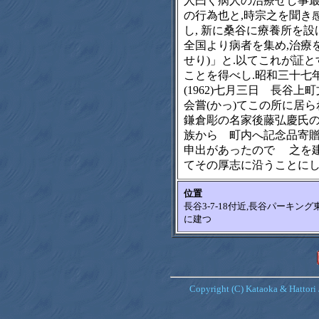
人曰く病人の治療せし事
の行為也と,時宗之を聞き
し, 新に桑谷に療養所を設け
全国より病者を集め,治療
せり)」と.以てこれが証と
ことを得べし.昭和三十七
(1962)七月三日 長谷上
会嘗(かっ)てこの所に居ら
鎌倉彫の名家後藤弘慶氏
族から 町内へ記念品寄
申出があったので 之を
てその厚志に沿うことに
位置
長谷3-7-18付近,長谷パーキ
に建つ
Copyright (C) Kataoka & Hattori 