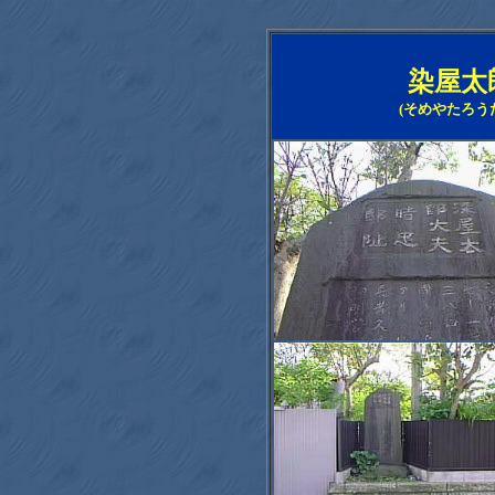
染屋太
(そめやたろう