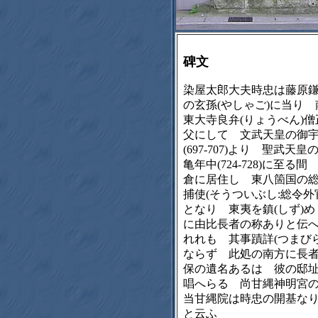
碑文
染屋太郎大夫時忠は藤原
の玄孫(やしゃご)に当り 
東大寺良弁(りょうべん)僧
父にして 文武天皇の御
(697‐707)より 聖武天皇
亀年中(724‐728)に至る間
倉に居住し 東八箇国の
捕使(そうついぶし:総令外
となり 東夷を鎮(しず)め
に由比長者の称ありと伝
れれも 其事蹟詳(つまびら
ならず 此処の南方に長
保の遺名あるは 彼の邸
唱へらる 尚甘縄神明宮
当甘縄院は時忠の開基な
と云ふ