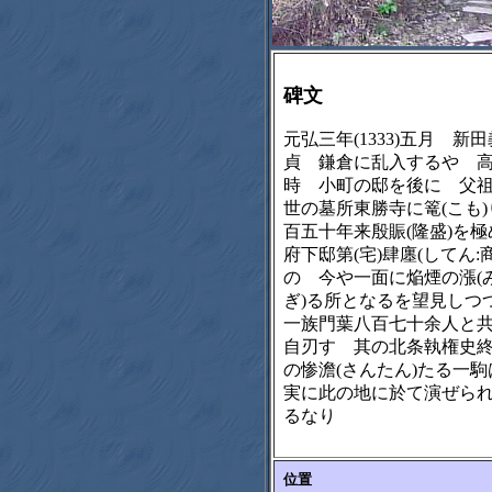
碑文
元弘三年(1333)五月 新田
貞 鎌倉に乱入するや 
時 小町の邸を後に 父
世の墓所東勝寺に篭(こも
百五十年来殷賑(隆盛)を極
府下邸第(宅)肆廛(してん:
の 今や一面に焔煙の漲(
ぎ)る所となるを望見し
一族門葉八百七十余人と
自刃す 其の北条執権史
の惨澹(さんたん)たる一
実に此の地に於て演ぜら
るなり
位置