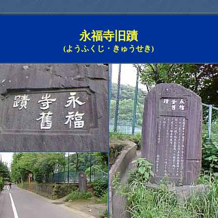
永福寺旧蹟
(ようふくじ・きゅうせき)