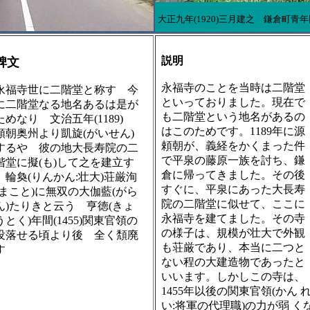
大正九年(1920)三月建之 鎌倉町青年
説明
碑文
永福寺のことを当時は二階堂
永福寺世に二階堂と称す 今
といっておりました。現在で
に二階堂なる地名あるは是が
も二階堂という地名があるの
ためなり 文治五年(1189)
はこのためです。1189年に源
頼朝奥州より凱旋(がいせん)
頼朝が、義経をかくまった件
するや 彼の地大長寿院の二
で平泉の藤原一族を討ち、鎌
階堂に擬(も)して之を建立す
倉に帰ってきました。その後
輪奐(りんかん:壮大)荘厳洵
すぐに、平泉にあった大長寿
(まこと)に無双の大伽藍(がら
院の二階堂に似せて、ここに
ん)たりきと云う 亨徳(きょ
永福寺を建てました。その寺
うとく)年間(1455)関東官領の
の様子は、規模が壮大で外観
没落せる頃より後 全く頽廃
も荘厳であり、本当に二つと
す
ない程の大建造物であったと
いいます。しかしこの寺は、
1455年以後の関東官領(かん 
い:将軍の代理職)の力が弱 く