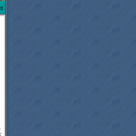
団
れ
な