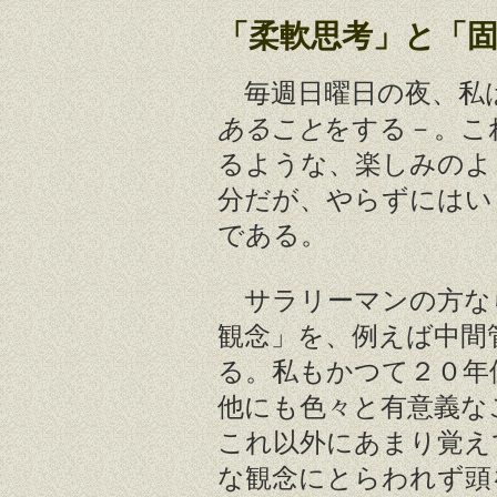
「柔軟思考」と「
毎週日曜日の夜、私
あること
をする－。こ
るような、楽しみのよ
分だが、やらずにはい
である。
サラリーマンの方な
観念」を、例えば中間
る。私もかつて２０年
他にも色々と有意義な
これ以外にあまり覚え
な観念にとらわれず頭