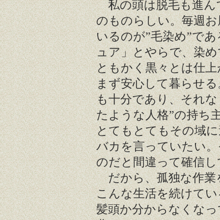
私の頭は脱毛も進ん
のものらしい。毎週お
いるのが”毛染め”で
ュア」とやらで、染め
ともかく黒々とは仕上
まず安心して暮らせる
も十分であり、それな
たような人格”の持ち
とてもとてもその域に
バカを言っていたい。
のだと間違って確信し
だから、孤独な作業
こんな生活を続けてい
髪頭か分からなくなっ