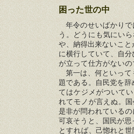
困った世の中
年令のせいばかりで
う。どうにも気にいら
や、納得出来ないこと
に横行していて、自分
が立って仕方がないの
第一は、何といって
題である。自民党を辞
てはケジメがついてい
れてモノが言えぬ。国
是非が問われているの
可哀そうと、国民が思
とすれば、己惚れと世