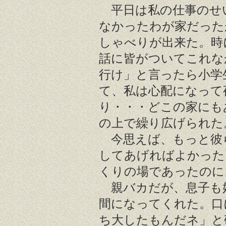
平日は私の仕事のせ
なかったわが家だった
しゃべりが出来た。時
話に皆がついてこれな
行け」と言ったら小学
て、私は心配になって
り・・・どこの家にも
の上で繰り広げられた
今思えば、もっと彼
してあげればよかった
くりの場であったのに
親バカだが、息子も
間になってくれた。口
ち大したもんだネ」と