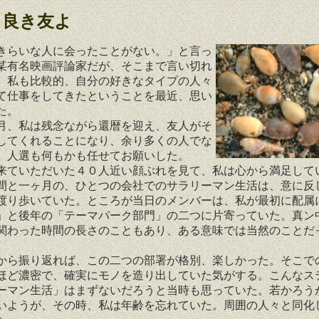
、良き友よ
らいな人に会ったことがない。」と言っ
某有名映画評論家だが、そこまで言い切れ
、私も比較的、自分の好きなタイプの人々
て仕事をしてきたということを最近、思い
た。
、私は残念ながら還暦を迎え、友人がそ
してくれることになり、余り多くの人でな
、人選も何もかも任せてお願いした。
ていただいた４０人近い顔ぶれを見て、私は心から満足して
と一ヶ月の、ひとつの会社でのサラリーマン生活は、意に反
渡り歩いていた。ところが当日のメンバーは、私が最初に配属
」と後年の「テーマパーク部門」の二つに片寄っていた。真ン
関わった時間の長さのこともあり、ある意味では当然のことだ
。
ら振り返れば、この二つの部署が格別、楽しかった。そこで
ほど濃密で、確実にモノを造り出していた気がする。こんなス
ーマン生活」はまずないだろうと当時も思っていた。若かろう
いようが、その時、私は年齢を忘れていた。周囲の人々と同化