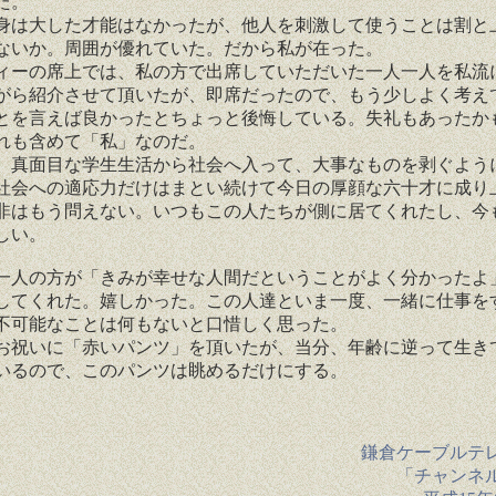
た。
は大した才能はなかったが、他人を刺激して使うことは割と
ないか。周囲が優れていた。だから私が在った。
ーの席上では、私の方で出席していただいた一人一人を私流
がら紹介させて頂いたが、即席だったので、もう少しよく考え
とを言えば良かったとちょっと後悔している。失礼もあったか
れも含めて「私」なのだ。
真面目な学生生活から社会へ入って、大事なものを剥ぐよう
社会への適応力だけはまとい続けて今日の厚顔な六十才に成り
非はもう問えない。いつもこの人たちが側に居てくれたし、今
しい。
人の方が「きみが幸せな人間だということがよく分かったよ
してくれた。嬉しかった。この人達といま一度、一緒に仕事を
不可能なことは何もないと口惜しく思った。
祝いに「赤いパンツ」を頂いたが、当分、年齢に逆って生き
いるので、このパンツは眺めるだけにする。
鎌倉ケーブルテ
「チャンネ