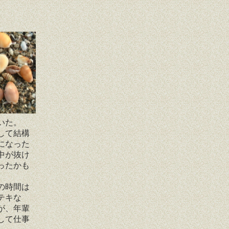
いた。
して結構
になった
中が抜け
ったかも
の時間は
テキな
が、年輩
して仕事