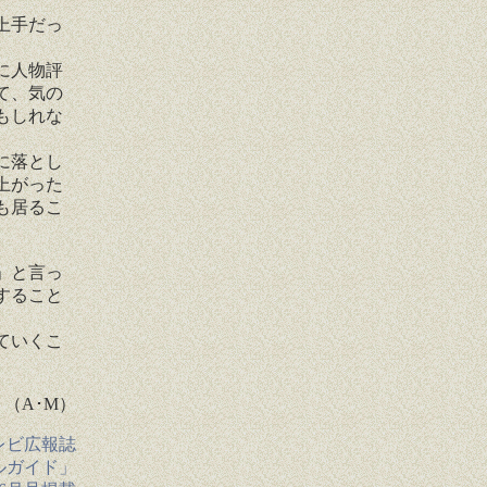
上手だっ
に人物評
て、気の
もしれな
に落とし
上がった
も居るこ
」と言っ
すること
ていくこ
（A･M）
レビ広報誌
ルガイド」