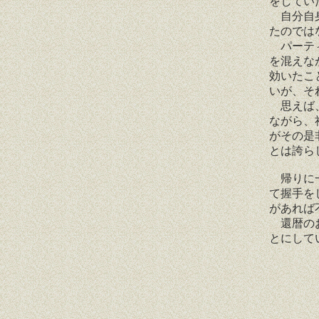
をしてい
自分自身
たのでは
パーティ
を混えな
効いたこ
いが、そ
思えば、
ながら、
がその是
とは誇ら
帰りに一
て握手を
があれば
還暦のお
とにして