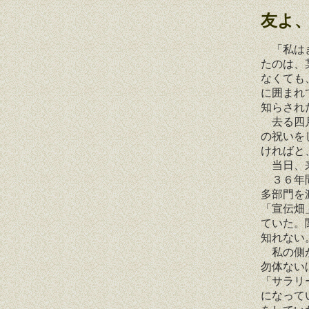
友よ
「私はき
たのは、
なくても
に囲まれ
知らされ
去る四月
の祝いを
ければと
当日、来
３６年間
多部門を
「宣伝畑
ていた。
知れない
私の側か
勿体ない
「サラリ
になって