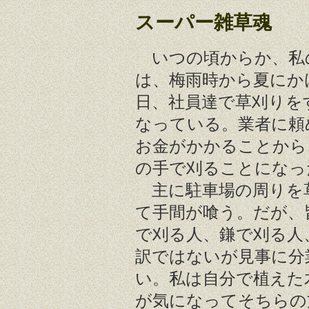
スーパー雑草魂
いつの頃からか、私
は、梅雨時から夏にか
日、社員達で草刈りを
なっている。業者に頼
お金がかかることから
の手で刈ることになっ
主に駐車場の周りを
て手間が喰う。だが、
で刈る人、鎌で刈る人
訳ではないが見事に分
い。私は自分で植えた
が気になってそちらの