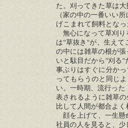
た。刈ってきた草は大
（家の中の一番いい所
げこまれて飼料となっ
無心になって草刈り
は"草抜き"が、生え
の中には雑草の根が張
いと駄目だから"刈る
事ぶりはすぐに分かっ
ってもらうのと同じよ
い。一時期、流行った
表されるように雑草の
比して人間が都合よく
顔を上げて、一生懸
社員の人を見ると、少