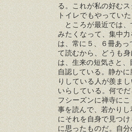
る。これが私の好むス
トイレでもやっていた
ところが最近では、
みたくなって、集中力
は、常に５、６冊あっ
て読むから、どうも身
は、生来の短気さと、
自認している。静かに
りしている人が羨まし
いらしている。何でだ
フシーズンに禅寺にこ
事を読んで、若かりし
にそれを自身で見つけ
に思ったものだ。自分