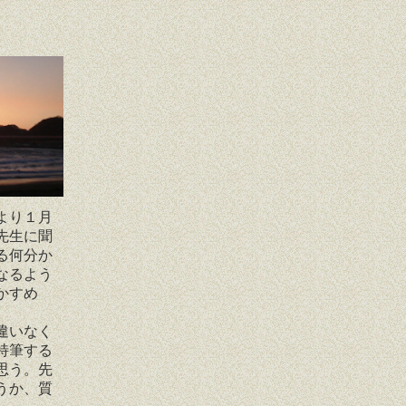
より１月
先生に聞
る何分か
なるよう
かすめ
違いなく
特筆する
思う。先
うか、質