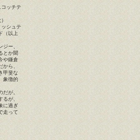
スコッチテ
犬）
リッシュテ
ド（以上
ンジー、
るとか聞
今や鎌倉
だから、
き甲斐な
、象徴的
のだが。
するが、
象に過ぎ
で走って