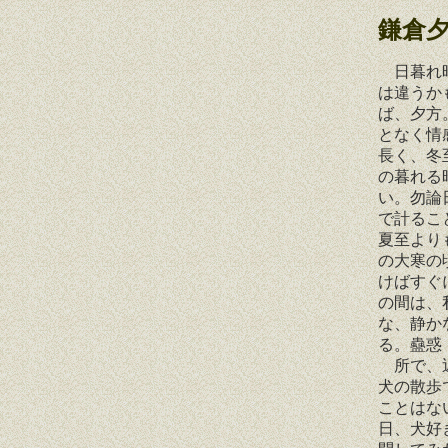
鎌倉
日暮れ時
は違うか
ば、夕方
となく情
長く、冬
の暮れる
い。勿論
で計るこ
夏至より
の大寒の
けばすぐ
の間は、
な、静か
る。蠱惑
所で、近
犬の散歩
ことはな
日、犬好