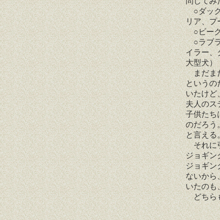
問してみ
○ダック
リア、プ
○ビーグ
○ラブラ
イラー、
大型犬）
まだまだ
というの
いたけど
夫人のス
子供たち
のだろう
と言える
それに引
ジョギン
ジョギン
ないから
いたのも
どちらも