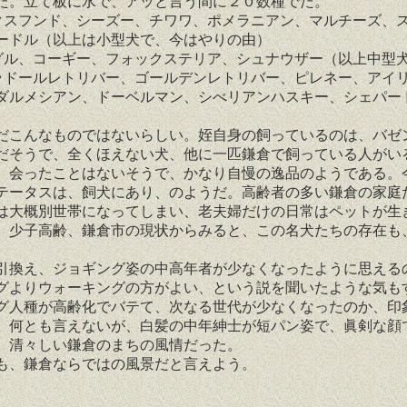
た。立て板に水で、アッと言う間に２０数種でた。
スフンド、シーズー、チワワ、ポメラニアン、マルチーズ、
ードル（以上は小型犬で、今はやりの由）
ル、コーギー、フォックステリア、シュナウザー（以上中型
ドールレトリバー、ゴールデンレトリバー、ピレネー、アイ
ダルメシアン、ドーベルマン、シべリアンハスキー、シェパー
こんなものではないらしい。姪自身の飼っているのは、バゼ
だそうで、全くほえない犬、他に一匹鎌倉で飼っている人がい
、会ったことはないそうで、かなり自慢の逸品のようである。
テータスは、飼犬にあり、のようだ。高齢者の多い鎌倉の家庭
は大概別世帯になってしまい、老夫婦だけの日常はペットが生
。少子高齢、鎌倉市の現状からみると、この名犬たちの存在も
。
換え、ジョギング姿の中高年者が少なくなったように思える
グよりウォーキングの方がよい、という説を聞いたような気も
グ人種が高齢化でバテて、次なる世代が少なくなったのか、印
、何とも言えないが、白髪の中年紳士が短パン姿で、眞剣な顔
、清々しい鎌倉のまちの風情だった。
、鎌倉ならではの風景だと言えよう。