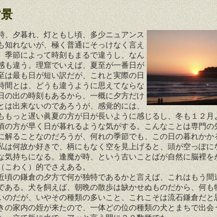
夕景
、夕暮れ、灯ともし頃、多少ニュアンス
も知れないが、極く普通にそっけなく言え
。季節によって時刻もまるで違うし、なん
感も違う。理窟でいえば、夏至が一番日が
至は最も日が短い訳だが、これと実際の日
時間とは、どうも違うように思えてならな
日の出の時刻もあるから、一概に夕方だけ
とは出来ないのであろうが、感覚的には、
ももっと遅い眞夏の方が日が長いように感じるし、冬も１２月
頃の方が早く日が暮れるような気がする。こんなことは専門の
に解ることなのだろうが、何れの季節でも、この日の暮れかか
私は何故か好きで、柄にもなく空を見上げると、頭が空っぽに
な気持ちになる。逢魔が時、という古いことばが自然に脳裡を
（こわく）的でさえある。
頃の鎌倉の夕方で何が独特であるかと言えば、これはもう間
である。犬を飼えば、朝晩の散歩は缺かせぬものだから、何も
いのだが、いやその種類の多いこと、これこそは流石鎌倉だと
きの家内の姪が来たので、一体どの位の種類の犬とまちで出会