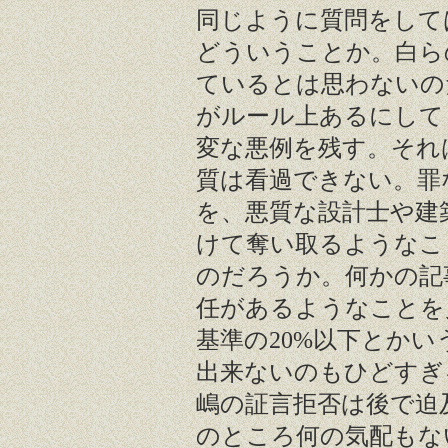
同じように質問をして
どういうことか。白ら
ているとは思わないの
がルール上あるにして
変な悪例を残す。それ
質は看過できない。罪
を、悪質な設計士や建
けて奪い取るようなこ
のだろうか。何かの記
任があるようなことを
基準の20%以下とか
出来ないのもひどすぎ
嶋の証言拒否は後で迫
のところ何の気配もな