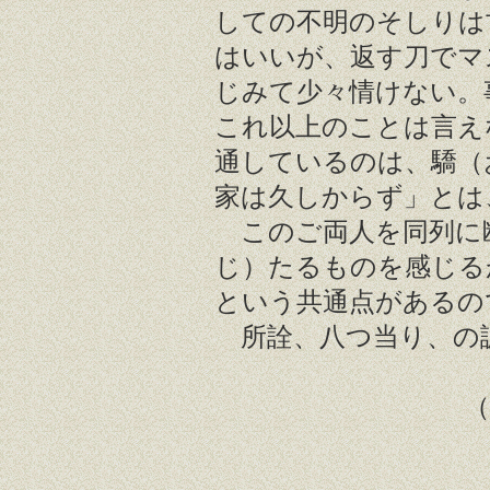
しての不明のそしりは
はいいが、返す刀でマ
じみて少々情けない。
これ以上のことは言え
通しているのは、驕（
家は久しからず」とは
このご両人を同列に
じ）たるものを感じる
という共通点があるの
所詮、八つ当り、の諺
（