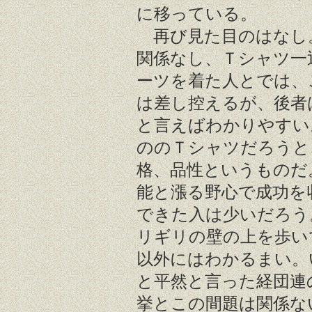
に移っている。
再び見た目のはなし
関係なし、Ｔシャツ一
ーツを着た人とでは、
は差し控えるが、後者
と言えばわかりやすい
ののＴシャツだろうと
格、品性というものだ
能と漲る野心で成功を
できた入は少いだろう
リギリの壁の上を歩い
以外にはわかるまい。
と平然と言った経団連
挙とこの間題は関係な