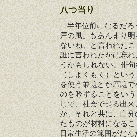
八つ当り
半年位前になるだろ
戸の風」もあんまり明
ないね、と言われたこ
誰に言われたかは忘れ
うかもしれない。俳句
（しよくもく）という
を使う兼題とか席題で
のを吟ずることをいう
じで、社会で起る出来
か、それと共に、白分
たものが材料になるこ
日常生活の範囲がだん