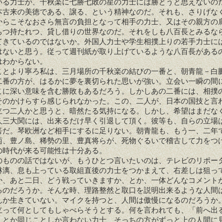
いる力士が、千秋楽に七勝七敗の星の力士には勝とうと思えないの
本古来の美徳である、譲る、という精神なのだ。それも、さりげな
からこそなおさら無言の負担となって相手の力士、又はその親方の
ちつ持たれつ、貸し借りの世界なのだ。それをしも八百長とみるな
てきているのではないか。外国人力士や学生相撲上りの若手力士に
はないと思う。従って週刊紙が取り上げているような八百長がある
はわからない。
とより寧ろ私は、三月場所の千秋楽の結びの一番と、朝青龍－白
二番の方が、はるかに夢を裏切られた思いが強い。立会い一瞬の間
こに深い意味を含む勝敗もあるだろう。しかしあの二番には、相撲
そのかけらすら感じられなかった。この、二人が、日本の国技と言
立つ二人かと思うと、暗然たる気持になる。しかし、希望はまだな
人三大関には、出来るだけ早く引退して頂く。彼等も、自らの立場
筈だ。琴欧洲など相手にするに足りない。朝青龍も、もう一、二年
菊、豊ノ島、稀勢の里、豊真将らが、死物ぐるいで稽古して力をつ
の時代が来る可能性は十分ある。
ものの話ではないが、もうひとつ言いたいのは、テレビのリポー
淋漓、息も上っている取組直後の力士をつかまえて、右差しは狙っ
か、あと二日、どう戦っていきますか、とか、一体どんなコメント
るのだろうか。そんな時、理路整然と取口を説明出来るような人間
んか生きていない。マイクを持つと、人間は傲慢になるのだろうか
立って何としてもしゃべらそうとする。何を言われても、「前へ出
」とか同じことしか言わない力士、そっちの方がずっと上の人間に