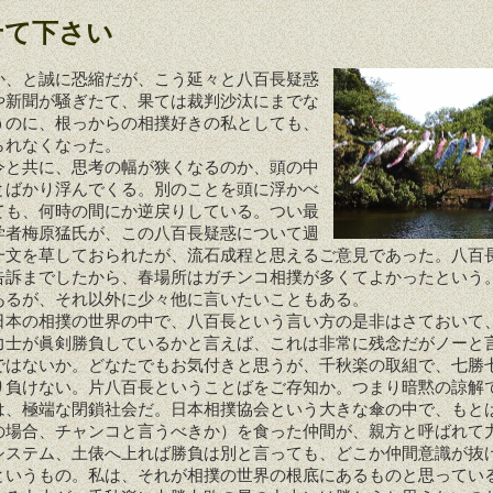
せて下さい
、と誠に恐縮だが、こう延々と八百長疑惑
や新聞が騒ぎたて、果ては裁判沙汰にまでな
うのに、根っからの相撲好きの私としても、
られなくなった。
と共に、思考の幅が狭くなるのか、頭の中
とばかり浮んでくる。別のことを頭に浮かべ
ても、何時の間にか逆戻りしている。つい最
学者梅原猛氏が、この八百長疑惑について週
一文を草しておられたが、流石成程と思えるご意見であった。八百
告訴までしたから、春場所はガチンコ相撲が多くてよかったという
あるが、それ以外に少々他に言いたいこともある。
本の相撲の世界の中で、八百長という言い方の是非はさておいて
力士が眞剣勝負しているかと言えば、これは非常に残念だがノーと
ではないか。どなたでもお気付きと思うが、千秋楽の取組で、七勝
り負けない。片八百長ということばをご存知か。つまり暗黙の諒解
は、極端な閉鎖社会だ。日本相撲協会という大きな傘の中で、もと
の場合、チャンコと言うべきか）を食った仲間が、親方と呼ばれて
システム、土俵へ上れば勝負は別と言っても、どこか仲間意識が抜
というもの。私は、それが相撲の世界の根底にあるものと思ってい