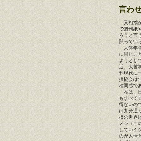
言わ
又相撲か
で週刊紙
ろうと言
黙ってい
大体年令
に同じこ
ようとし
近、大哲
刊現代に
撲協会は
種同感で
私は、日
もすべて
得ないの
は九分通
撲の世界
メシ（こ
していく
のが人情