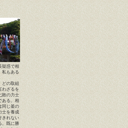
長疑惑で相
。私もある
、どの取組
言わざるを
七敗の力士
である。相
は同じ釜の
力士を養成
けきれない
る。既に勝