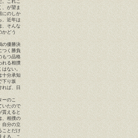
だ。これこ
く、が望ま
肩にのしか
ら、近年は
は、そんな
のかどう
鵬の優勝決
につく勝負
のもつ品格
われる相撲
くはない。
は十分承知
で下り坂
ければ、日
ターのこ
ていたので
が貰えると
は、相撲の
。自分の立
ることだけ
見える。こ