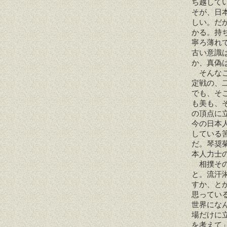
ち越して
そが、日
しい。だ
かる。持
寧ろ薄れ
古い意識
か、真偽
そんなこ
定戦の、
でも、そ
も美も、
の頂点に
今の日本
している
だ。琴奨
本人力士
相撲その
と。流汗
すか、と
思ってい
世界にな
場だけに
を考えて