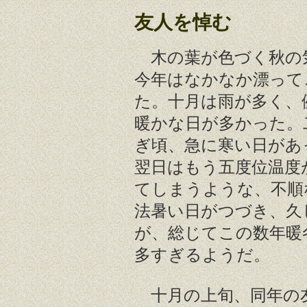
友人を悼む
木の葉が色づく秋の
今年はなかなか漂って
た。十月は雨が多く、
暖かな日が多かった。
ぎ頃、急に寒い日があ
翌日はもう五度位温度
てしまうような、不順
法暑い日がつづき、久
が、総じてこの数年暖
多すぎるようだ。
十月の上旬、同年の