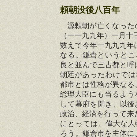
頼朝没後八百年
源頼朝が亡くなった
（一一九九年）一月十
数えて今年一九九九年
なる。鎌倉というとこ
良と並んで三古都と呼
朝廷があったわけでは
都市とは性格が異なる
総理大臣にも当るよう
して幕府を開き、以後
政治、経済を行って来
にとっては、偉大な人
ろう。鎌倉市を主体に