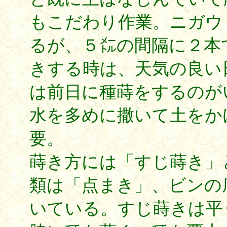
もこだわり作業。ニガウ
るが、５㍍の間隔に２本
きする時は、天気の良い
は前日に種蒔をするのが
水を多めに撒いて土をか
要。
蒔き方には「すじ蒔き」
類は「点まき」、ビンの
いている。すじ蒔きは平