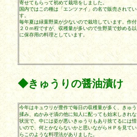
寄せてもらって初めて栽培をしました。
国内ではこの種は「エンツァイ」の名で販売されてい
す。
毎年夏は緑葉野菜が少ないので栽培しています。作付
２０ｍ程ですが、収穫量が多いので生野菜で炒める以
に保存用の料理としています。
◆きゅうりの醤油漬け
今年はキュウリが豊作で毎日の収穫量が多く、きゅう
揉み、ぬかみそ漬の他に知人に配っても始末しきれな
状況で、中には姿が悪いきゅうりもあり捨てるには惜
いので、何とかならないかと思いながらＨＰを見てい
らこのような料理法がありました。