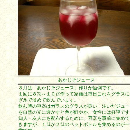
あかじそジュース
８月は「あかじそジュース」作りが恒例です。
１回に８㍑～１０㍑作って家族は毎日これをグラスに
ぎ氷で薄めて飲んでいます。
飲む時の容器はガラスのグラスが良い、注いだジュー
を自然の光に透かすと色が鮮やか、女性には好評です
知人・友人にも配布するために、容器を事前に集めて
きますが、１㍑か２㍑のペットボトルを集めるのが一