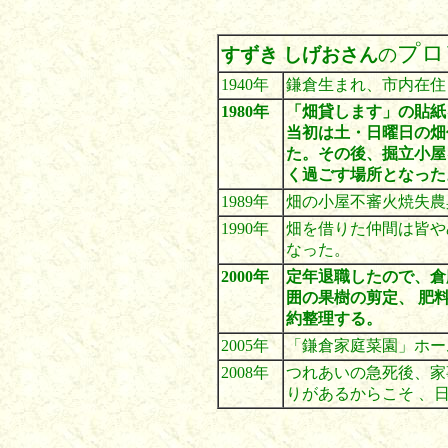
プロ
すずき しげおさん
の
1940年
鎌倉生まれ、市内在住
1980年
「畑貸します」の貼紙
当初は土・日曜日の畑
た。その後、掘立小屋
く過ごす場所となった
1989年
畑の小屋不審火焼失農
1990年
畑を借りた仲間は皆や
なった
。
2000年
定年退職したので、倉
囲の果樹の剪定、 肥
約整理する。
2005年
「鎌倉家庭菜園」ホー
2008年
つれあいの急死後、家
りがあるからこそ 、