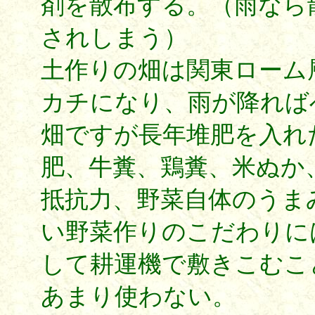
剤を散布する。（雨なら
されしまう）
土作りの畑は関東ローム
カチになり、雨が降れば
畑ですが長年堆肥を入れ
肥、牛糞、鶏糞、米ぬか
抵抗力、野菜自体のうま
い野菜作りのこだわりに
して耕運機で敷きこむこ
あまり使わない。