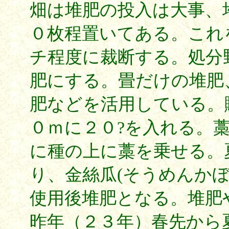
畑は堆肥の投入は大事、
０枚程置いてある。これ
チ程度に裁断する。処分
肥にする。畳だけの堆肥
肥などを活用している。
０ｍに２０?を入れる。
に種の上に藁を乗せる。
り、金絲瓜(そうめんか
使用後堆肥となる。堆肥
昨年（２３年）春先から