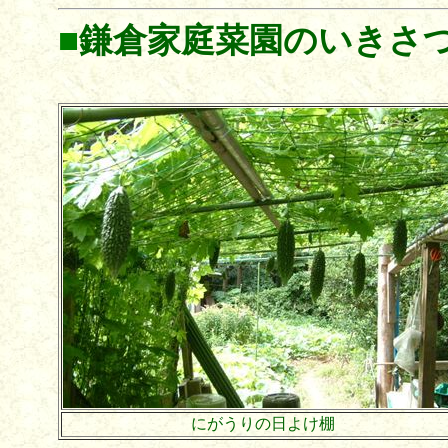
■
鎌倉家庭菜園のいきさ
にがうりの日よけ棚