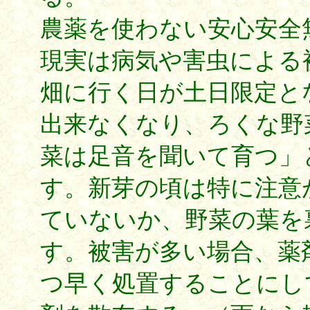
農薬を使わない安心安全
現実は病気や害虫による
畑に行く日が土日限定と
出来なくなり、ろくな野
菜は足音を聞いて育つ」
す。新芽の頃は特に注意
ていないか、野菜の葉を
す。被害が多い場合、薬剤
つ早く処置することにし