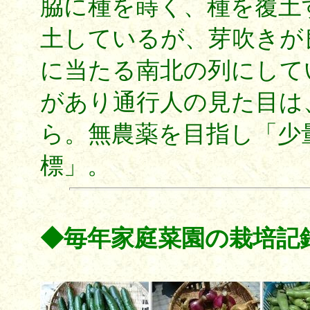
脇に種を蒔く、種を覆土
土しているが、芽吹きが
に当たる南北の列にして
があり通行人の見た目は
ら。無農薬を目指し「少
標」。
◆毎年家庭菜園の栽培記