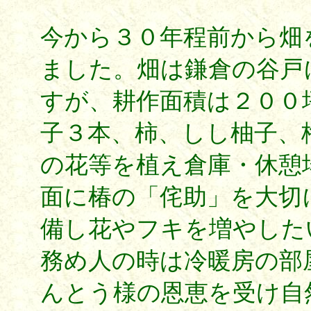
今から３０年程前から畑
ました。畑は鎌倉の谷戸
すが、耕作面積は２００
子３本、柿、しし柚子、
の花等を植え倉庫・休憩
面に椿の「侘助」を大切
備し花やフキを増やした
務め人の時は冷暖房の部
んとう様の恩恵を受け自