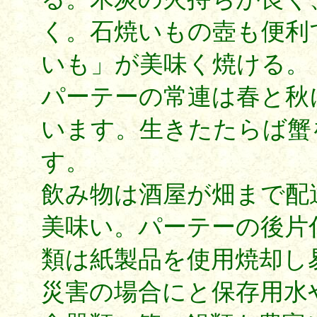
く。石焼いもの壺も便利
いも」が美味く焼ける。
パーテーの常連は春と秋
います。生きたたらば蟹
す。
飲み物は酒屋が畑まで配
美味い。パーテーの後片
類は紙製品を使用焼却し
災害の場合にと保存用水