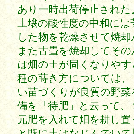
あり一時出荷停止された
土壌の酸性度の中和には
した物を乾燥させて焼却
また古畳を焼却してその
は畑の土が固くなりやす
種の蒔き方については、
い苗づくりが良質の野菜
備を「待肥」と云って、
元肥を入れて畑を耕し置
と既に土はなじんでいて