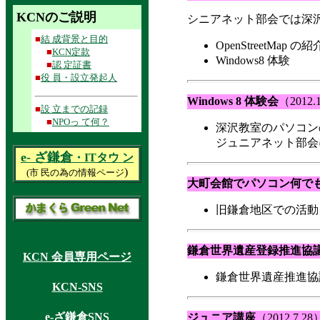
KCNのご説明
シニアネット部会では深
■
結 成背景と目的
OpenStreetMap
■
KCN定款
Windows8 体験
■
認 定証書
■
役 員・設立発起人
Windows 8 体験会
（2012.
■
設 立までの記録
■
NPOっ て何？
深沢教室のパソコンのOS
ジュニアネット部会に新
e- ざ鎌倉
・ITタウ ン
)
(
市 民の為の情報ページ
大町会館でパソコン何で
旧鎌倉地区での活動を
鎌倉世界遺産登録推進協
KCN 会員専用ページ
鎌倉世界遺産推進協
KCN-SNS
e-ざ鎌倉SNS
ジュニア講座
（2012.7.28