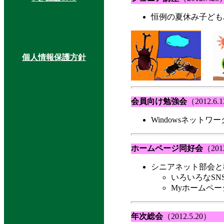
恒例の夏休み子どもパ
個人情報保護方針
会員向け勉強会
（2012.6.
Windowsネットワー
ホームページ同好会
（201
シニアネット部会と教
いろいろなS
Myホームペー
年次総会
（2012.5.20）