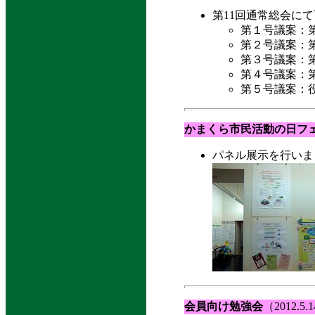
第11回通常総会にて
第１号議案：第
第２号議案：
第３号議案：第
第４号議案：第
第５号議案：
かまくら市民活動の日フ
パネル展示を行いました。
会員向け勉強会
（2012.5.