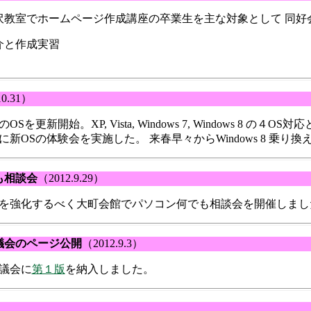
沢教室でホームページ作成講座の卒業生を主な対象として 同好
 の紹介と作成実習
10.31）
を更新開始。XP, Vista, Windows 7, Windows 8 
OSの体験会を実施した。 来春早々からWindows 8 乗り換え講座
も相談会
（2012.9.29）
強化するべく大町会館でパソコン何でも相談会を開催しました。（2
議会のページ公開
（2012.9.3）
議会に
第１版
を納入しました。
）