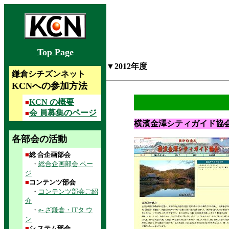
Top Page
▼2012年度
鎌倉シチズンネット
KCNへの参加方法
KCN の概要
■
会 員募集のページ
■
横濱金澤シティガイド協
各部会の活動
■
総 合企画部会
・
総合企画部会 ペー
ジ
■
コンテンツ部会
・
コンテンツ部会ご紹
介
・
e- ざ鎌倉・ITタ ウ
ン
■
シ ステム部会