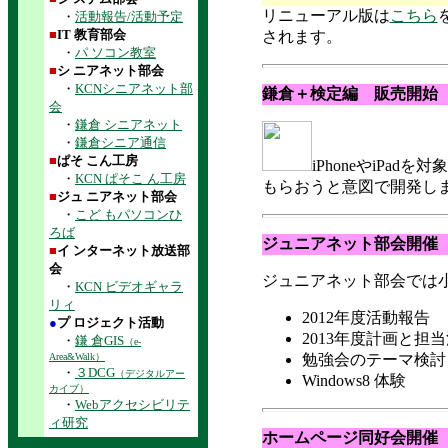
リニューアル版は
こちら
・
活動報告/活動予定
■
IT 教育部会
されます。
・
パ ソコン教室
■
シ ニアネット部会
・
KCNシニアネット部
鎌倉＋検定編 販売開始
（
会
・
鎌倉 シニアネット
・
鎌倉シニア通信
■
ぱそ こん工房
iPhoneやiP
・
KCN ぱそこ ん工房
もらおうと意図で開発しま
■
ジュ ニアネット部会
・
こど もパソコンひ
ろば
ジュニアネット部会開催
（
■
イ ンターネット放送部
会
ジュニアネット部会では
・
KCN ビデオギャラ
リィ
2012年度活動報告
●
プ ロジェクト活動
2013年度計画と担
・
鎌 倉GIS
（e-
Area&Walk）
勉強会のテーマ検討
・
３DCG
（デジタルアー
Windows8 体験
カイブ）
・
Webアクセシビリテ
ィ研究
ホームページ同好会開催
（