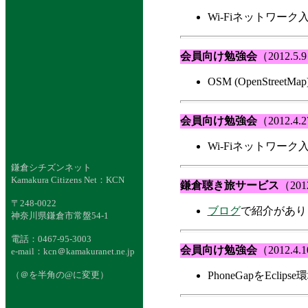
Wi-Fiネットワーク入
会員向け勉強会
（2012.5.
OSM (OpenStreetM
会員向け勉強会
（2012.4.
Wi-Fiネットワーク入
鎌倉シチズンネット
Kamakura Citizens Net：KCN
鎌倉聴き旅サービス
（201
〒248-0022
ブログ
で紹介がありまし
神奈川県鎌倉市常盤54-1
電話：0467-95-3003
会員向け勉強会
（2012.4.
e-mail：
kcn＠kamakuranet.ne.jp
（＠を半角の@に変更）
PhoneGapをEclip