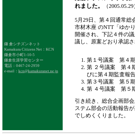
れました。
（2005.05.2
5月29日、第４回通常総
市材木座 のNTT「ゆか
開催され、下記４件の議
議し、原案どおり承認さ
鎌 倉シチズンネット
Kamakura Citizens Net：KCN
鎌倉市小町1-10-5
第１号議案 第４
鎌倉生涯学習センター
電話：0467-24-2959
第 ２号議案 第４
e-mail：
kcn@kamakuranet.ne.jp
びに第４期監査報
第３号議案 第５
第 ４号議案 第５
引き続き、総合企画部会
ステム部会の活動報告が
でしめくくりました。