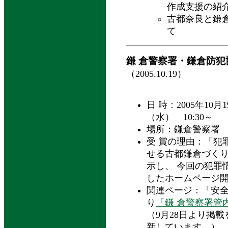
作成支援の紹
古都奈良と鎌
て
鎌 倉警察署・鎌倉防犯
（2005.10.19）
日 時：2005年10月
（水） 10:30～
場所：鎌倉警察署
受 賞の理由：「犯
せる古都鎌倉づく
示し、 今回の犯罪
したホームページ
関連ページ：「安全
り
「鎌 倉警察署管
（9月28日より掲
新しています。）