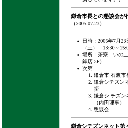
鎌倉市長との懇談会が
（2005.07.23）
日時：2005年7月23
（土） 13:30～15:
場所：茶寮 いの上
鉾店 3F）
次第
鎌倉市 石渡市
鎌倉シチズン
拶
鎌倉シ チズン
（内田理事）
懇談会
鎌倉シチズンネット第