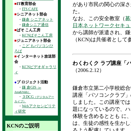
■
IT教育部会
があり市民の関心の深さ
・
ITS CAFE
た。
■
シニアネット部会
なお、この安全教室（
募
・
鎌倉 シニアネット
・
鎌倉シニア通信
日本ネットワークセキュリ
■
ぱそ こん工房
から講師が派遣され、鎌
・
KCNぱそこん工房
（KCN)は共催者として
■
ジュニアネット部会
・
こど もパソコンひ
ろば
■
イ ンターネット放送部
会
わくわくク ラブ講座「パ
・
KCNビデオギャラリ
（2006.2.12）
ィ
●
プ ロジェクト活動
・
鎌 倉GIS
鎌倉市立第二小学校総合
（e-
Area&Walk）
講座「パソコンクラブ」
・
３DCG
（デジタルアー
しました。この講座では
カイブ）
・
Webアクセシビリテ
題になっているので、ハ
ィ研究
体験を含めるととも に
は、生徒の感性を生かし
KCNのご説明
るよう配慮しています。