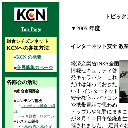
トピック
▼2005 年度
Top Page
鎌倉シチズンネッ ト
インターネット安全 教
KCNへの参加方法
KCN の概要
■
経済産業省JNSA全国
会員募集のページ
■
情報セキュリティ啓
発キャラバン「これ
各部会の活動
だけは知っておきた
い！ インターネット
■
総 合企画部会
安全教室～パソコン
■
コンテンツ部会
や携帯電話で思わぬ
・
コンテンツ部会ご紹
介
トラブルや犯罪にまきこ
・
e- ざ鎌倉・ITタウン
が３月１０日午後鎌倉生
■
システム部会
催されました。 定員52
・
活動報告/活動予定