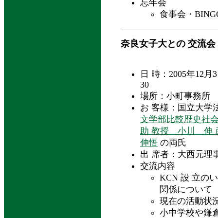
忘年会
食事会・BIN
奈良女子大との 交流会
日 時：2005年12月
30
場所：小町事務所
お 客様：国立大
文学部比較歴史社会
助 教授 小川 伸
伸悟
の両氏
出 席者：大西元理
交流内容
KCN 設 立
関係について
現在の活動状
小中学校や鎌