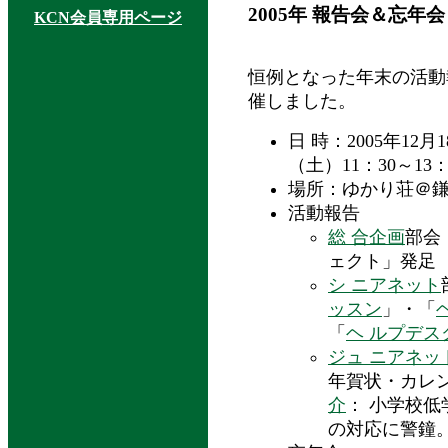
2005年 報告会＆忘年会
KCN会員専用ページ
恒例となった年末の活動
催しました。
日 時：2005年12月
（土）11：30～13：
場所：ゆかり荘＠
活動報告
総 合企画
部会
ェクト」発足
シ ニアネット
ッスン
」・「
「
ヘ ルプデス
ジュ ニアネッ
年賀状・カレ
介
： 小学校低
の対応に警鐘