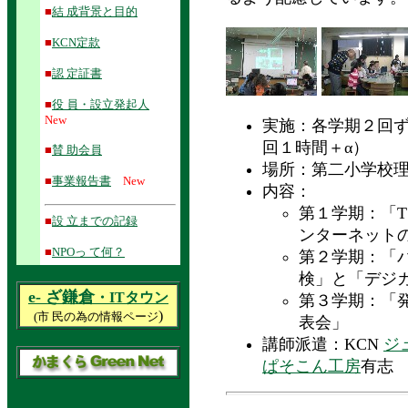
■
結 成背景と目的
■
KCN定款
■
認 定証書
■
役 員・設立発起人
New
実施：各学期２回
回１時間＋α）
■
賛 助会員
場所：第二小学校
■
事業報告書
New
内容：
第１学期：「
■
設 立までの記録
ンターネット
■
NPOっ て何？
第２学期：「
検」と「デジ
e- ざ鎌倉
・ITタウン
第３学期：「
)
(
市 民の為の情報ページ
表会」
講師派遣：KCN
ジ
ぱそこん工房
有志